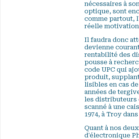
nécessaires à son
optique, sont en
comme partout, l'
réelle motivatio
Il faudra donc at
devienne courante
rentabilité des di
pousse à recherch
code UPC qui ajou
produit, supplant
lisibles en cas d
années de tergive
les distributeurs
scanné à une cais
1974, à Troy dans
Quant à nos deux 
d'électronique Ph