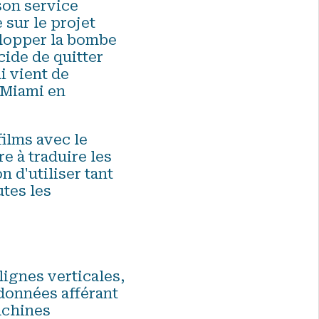
 son service
 sur le projet
elopper la bombe
cide de quitter
i vient de
e Miami en
films avec le
e à traduire les
n d'utiliser tant
utes les
lignes verticales,
 données afférant
machines