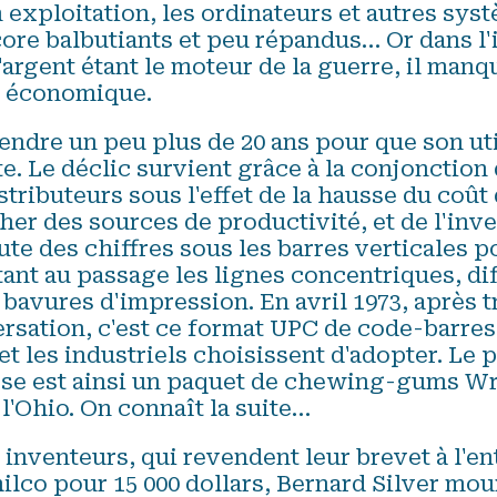
 exploitation, les ordinateurs et autres sys
core balbutiants et peu répandus… Or dans l
argent étant le moteur de la guerre, il man
n économique.
tendre un peu plus de 20 ans pour que son uti
. Le déclic survient grâce à la conjonction 
stributeurs sous l'effet de la hausse du coût 
er des sources de productivité, et de l'inve
te des chiffres sous les barres verticales po
ant au passage les lignes concentriques, di
e bavures d'impression. En avril 1973, après 
rsation, c'est ce format UPC de code-barres 
 et les industriels choisissent d'adopter. Le
se est ainsi un paquet de chewing-gums Wrig
 l'Ohio. On connaît la suite…
inventeurs, qui revendent leur brevet à l'en
ilco pour 15 000 dollars, Bernard Silver mou