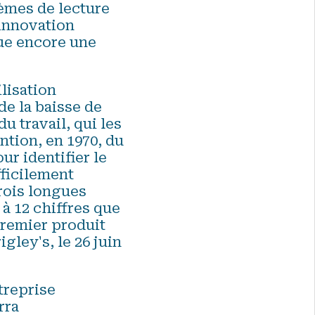
tèmes de lecture
'innovation
que encore une
lisation
de la baisse de
du travail, qui les
ntion, en 1970, du
ur identifier le
fficilement
trois longues
à 12 chiffres que
 premier produit
ley's, le 26 juin
treprise
rra