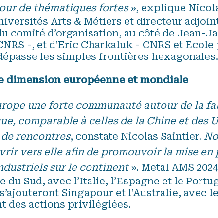
ur de thématiques fortes
», explique Nicola
niversités Arts & Métiers et directeur adjoi
 du comité d’organisation, au côté de Jean-J
CNRS -, et d’Eric Charkaluk - CNRS et Ecole
 dépasse les simples frontières hexagonale
 dimension européenne et mondiale
Europe une forte communauté autour de la fa
ue, comparable à celles de la Chine et des 
 de rencontres
, constate Nicolas Saintier.
No
rir vers elle afin de promouvoir la mise en 
industriels sur le continent
». Metal AMS 2024
e du Sud, avec l’Italie, l’Espagne et le Portu
s’ajouteront Singapour et l’Australie, avec l
 des actions privilégiées.