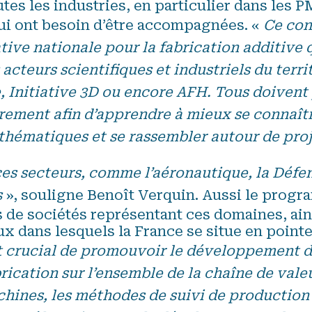
tes les industries, en particulier dans les 
i ont besoin d’être accompagnées. «
Ce con
iative nationale pour la fabrication additive
 acteurs scientifiques et industriels du territ
, Initiative 3D ou encore AFH. Tous doivent 
èrement afin d’apprendre à mieux se connaîtr
 thématiques et se rassembler autour de proj
ces secteurs, comme l’aéronautique, la Défen
s
», souligne Benoît Verquin. Aussi le progr
 de sociétés représentant ces domaines, ain
ux dans lesquels la France se situe en point
st crucial de promouvoir le développement 
brication sur l’ensemble de la chaîne de valeu
hines, les méthodes de suivi de production 