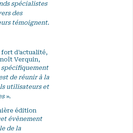
nds spécialistes
vers des
eurs témoignent.
fort d’actualité,
noît Verquin,
é spécifiquement
st de réunir à la
s utilisateurs et
es
».
mière édition
cet évènement
e de la