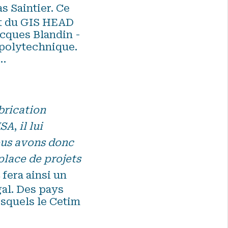
s Saintier. Ce
nt du GIS HEAD
acques Blandin -
 polytechnique.
s…
brication
USA
,
il lui
us avons donc
place de projets
 fera ainsi un
gal. Des pays
esquels le Cetim