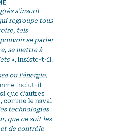
PME
grès s’inscrit
 qui regroupe tous
oire, tels
pouvoir se parler
e, se mettre à
ets
», insiste-t-il.
se ou l’énergie,
amme inclut-il
si que d’autres
e, comme le naval
des technologies
r, que ce soit les
et de contrôle -