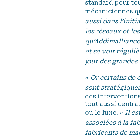
standard pour tou
mécaniciennes qu
aussi dans l’init
les réseaux et les
qu’Addimalliance
et se voir réguli
jour des grandes
«
Or certains de 
sont stratégique
des interventions
tout aussi centra
ou le luxe. «
Il e
associées à la fa
fabricants de mac