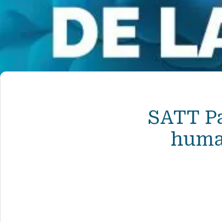
SATT Pa
humai